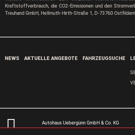
Kraftstoffverbrauch, die CO2-Emissionen und den Stromve
Treuhand GmbH, Hellmuth-Hirth-Straße 1, D-73760 Ostfilder
NEWS
AKTUELLE ANGEBOTE
FAHRZEUGSUCHE
L
S
V
Autohaus Uebergünn GmbH & Co. KG
Uerdinger Str. 73