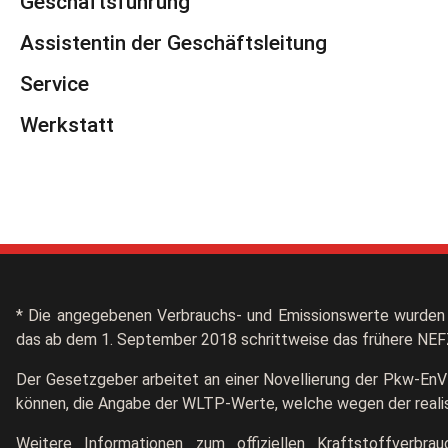
Geschäftsführung
Assistentin der Geschäftsleitung
Service
Werkstatt
* Die angegebenen Verbrauchs- und Emissionswerte wurden 
das ab dem 1. September 2018 schrittweise das frühere NEFZ
Der Gesetzgeber arbeitet an einer Novellierung der Pkw-EnV
können, die Angabe der WLTP-Werte, welche wegen der realist
Weitere Informationen zum offiziellen Kraftstoffverbr