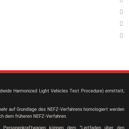
wide Harmonized Light Vehicles Test Procedure) ermittelt,
t mehr auf Grundlage des NEFZ-Verfahrens homologiert werden
ach dem früheren NEFZ-Verfahren.
euer Personenkraftwagen können dem "Leitfaden über den