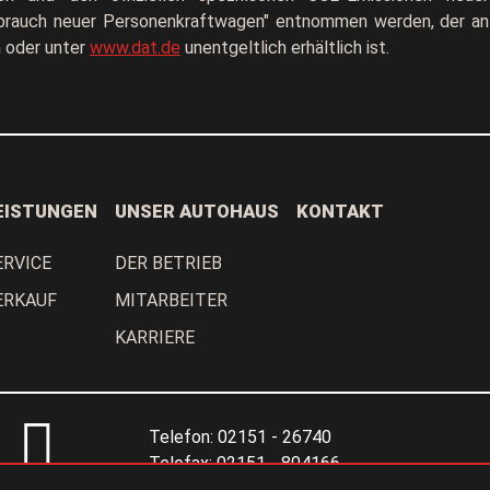
rbrauch neuer Personenkraftwagen" entnommen werden, der an 
n oder unter
www.dat.de
unentgeltlich erhältlich ist.
EISTUNGEN
UNSER AUTOHAUS
KONTAKT
ERVICE
DER BETRIEB
ERKAUF
MITARBEITER
KARRIERE
Telefon:
02151 - 26740
Telefax:
02151 - 804166
E-Mail:
info@ueberguenn.de