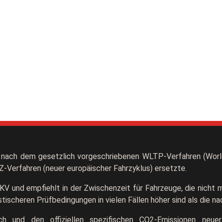
nach dem gesetzlich vorgeschriebenen WLTP-Verfahren (World
-Verfahren (neuer europäischer Fahrzyklus) ersetzte.
KV und empfiehlt in der Zwischenzeit für Fahrzeuge, die nich
ischeren Prüfbedingungen in vielen Fällen höher sind als die n
auch und den offiziellen spezifischen CO2-Emissionen n